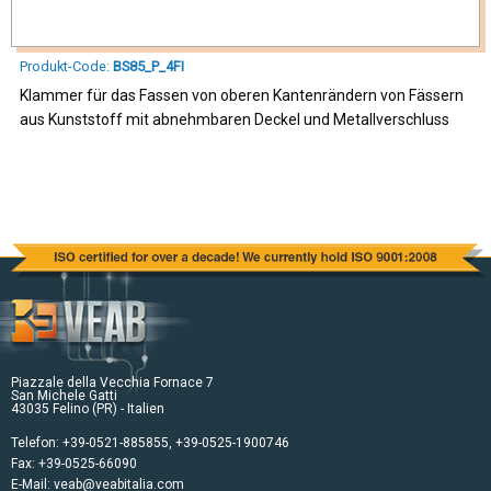
Produkt-Code:
BS85_P_4FI
Klammer für das Fassen von oberen Kantenrändern von Fässern
aus Kunststoff mit abnehmbaren Deckel und Metallverschluss
Piazzale della Vecchia Fornace 7
San Michele Gatti
43035 Felino (PR) - Italien
Telefon:
+39-0521-885855
,
+39-0525-1900746
Fax: +39-0525-66090
E-Mail:
veab@veabitalia.com