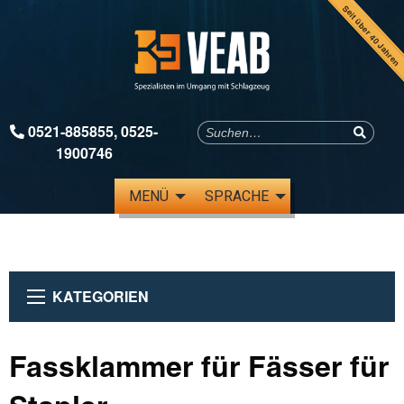
Seit über 40 Jahren
0521-885855
,
0525-
1900746
MENÜ
SPRACHE
KATEGORIEN
Fassklammer für Fässer für