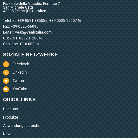
Piazzale della Vecchia Fornace 7
San Michele Gatti
43035 Felino (PR) - Italien
Telefon:
+39-0521-885855
,
+39-0525-1900746
Fax: +39-0525-66090
E-Mail:
veab@veabitalia.com
USt.-ID: IT02620120341
Cap. soc. € 10.000 i.v.
SOZIALE NETZWERKE
Facebook
LinkedIn
Twitter
YouTube
QUICK-LINKS
Über uns
Produkte
Anwendungsbereiche
News