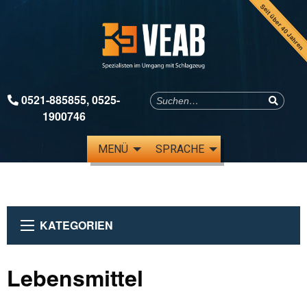
Seit über 40 Jahren
0521-885855
,
0525-
1900746
MENÜ
SPRACHE
KATEGORIEN
Lebensmittel