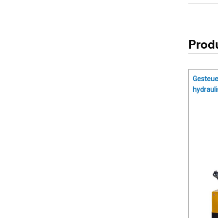
Prod
Gesteue
hydraul