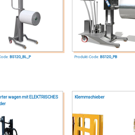
Code:
BS120_BL_P
Produkt-Code:
BS120_PB
rter wagen mit ELEKTRISCHES
Klemmschieber
der