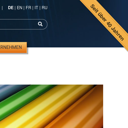
Seit über 40 Jahren
|
DE
|
EN
|
FR
|
IT
|
RU
ERNEHMEN