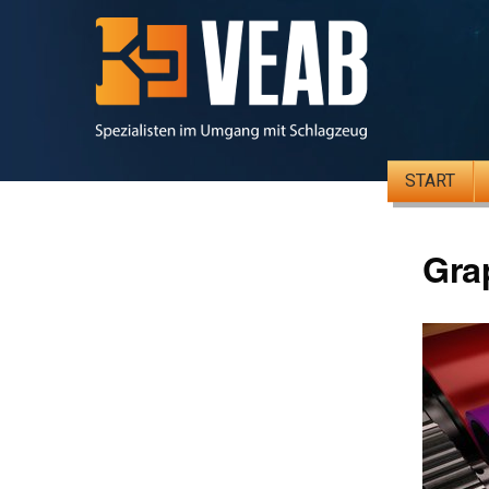
START
Gra