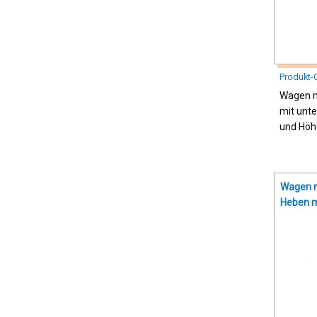
Produkt-
Wagen m
mit unt
und Höh
Wagen 
Heben m