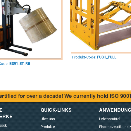
Produkt-Code:
PUSH_PULL
Code:
BS91_ET_RB
E
QUICK-LINKS
ANWENDUNG
ERKE
Über uns
Lebensmittel
book
Produkte
Pharmazeutik und 