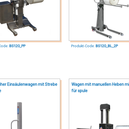
Code:
BS120_PP
Produkt-Code:
BS120_BL_2P
scher Einsäulenwagen mit Strebe
Wagen mit manuellen Heben mi
e
für spule