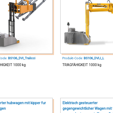
Code:
BS106_DVI_Tralicci
Produkt-Code:
BS106_DVLI_L
IGKEIT 1000 kg
TRAGFÄHIGKEIT 1000 kg
rter hubwagen mit kipper fur
Elektrisch gesteuerter
ngen
gegengewichtlicher Wagen mit 