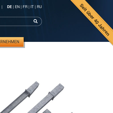
Seit über 40 Jahren
|
DE
|
EN
|
FR
|
IT
|
RU
ERNEHMEN