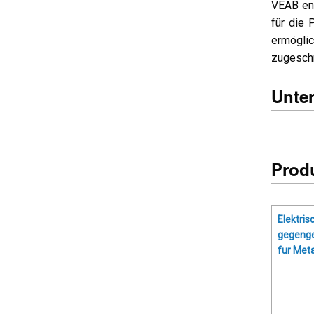
VEAB ent
für die 
ermöglic
zugeschn
Unter
Prod
Elektris
gegenge
fur Met