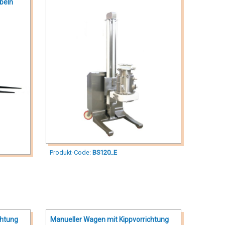
beln
Produkt-Code:
BS120_E
chtung
Manueller Wagen mit Kippvorrichtung