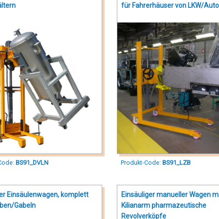
ltern
für Fahrerhäuser von LKW/Aut
Code:
BS91_DVLN
Produkt-Code:
BS91_LZB
er Einsäulenwagen, komplett
Einsäuliger manueller Wagen m
eben/Gabeln
Kilianarm pharmazeutische
Revolverköpfe