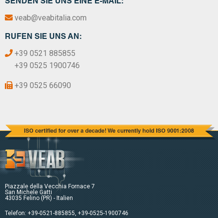
SENDEN SIE UNS EINE E-MAIL:
veab@veabitalia.com
RUFEN SIE UNS AN:
+39 0521 885855
+39 0525 1900746
+39 0525 66090
Piazzale della Vecchia Fornace 7
San Michele Gatti
43035 Felino (PR) - Italien
Telefon:
+39-0521-885855
,
+39-0525-1900746