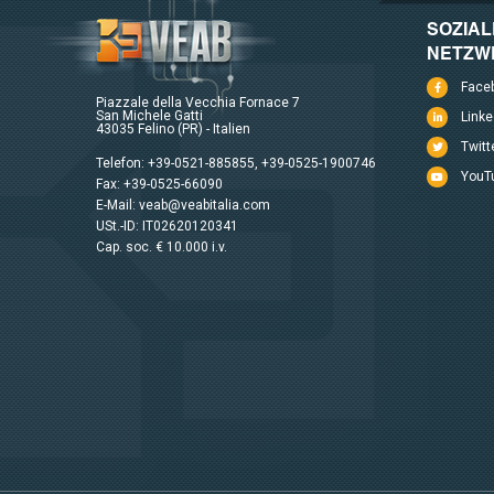
SOZIAL
NETZW
Face
Piazzale della Vecchia Fornace 7
San Michele Gatti
Linke
43035 Felino (PR) - Italien
Twitt
Telefon:
+39-0521-885855
,
+39-0525-1900746
YouT
Fax: +39-0525-66090
E-Mail:
veab@veabitalia.com
USt.-ID: IT02620120341
Cap. soc. € 10.000 i.v.