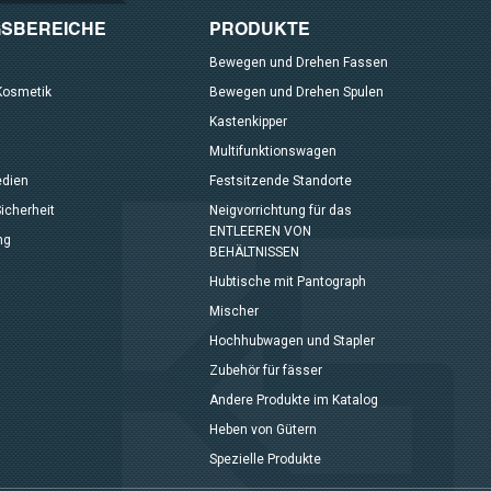
SBEREICHE
PRODUKTE
Bewegen und Drehen Fassen
Kosmetik
Bewegen und Drehen Spulen
Kastenkipper
Multifunktionswagen
edien
Festsitzende Standorte
icherheit
Neigvorrichtung für das
ENTLEEREN VON
ng
BEHÄLTNISSEN
Hubtische mit Pantograph
Mischer
Hochhubwagen und Stapler
Zubehör für fässer
Andere Produkte im Katalog
Heben von Gütern
Spezielle Produkte