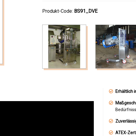
Produkt-Code:
BS91_DVE
Erhältlich 
Maßgeschn
Bedürfniss
Zuverlässi
ATEX-Zerti