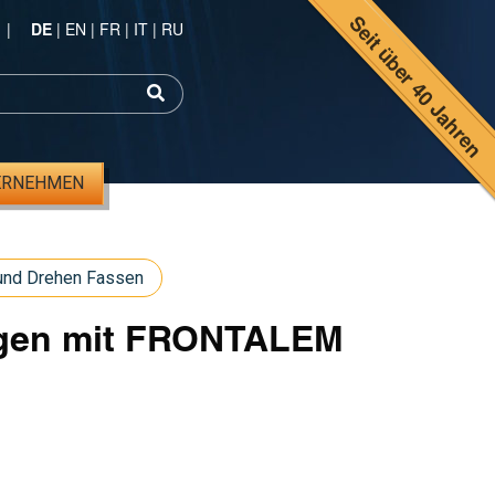
Seit über 40 Jahren
|
DE
|
EN
|
FR
|
IT
|
RU
ERNEHMEN
nd Drehen Fassen
agen mit FRONTALEM