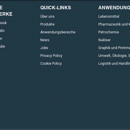
E
QUICK-LINKS
ANWENDUNG
ERKE
Über uns
Lebensmittel
book
Produkte
Pharmazeutik und 
dIn
Anwendungsbereiche
Petrochemie
er
News
Nuklear
ube
Jobs
Graphik und Printm
Privacy Policy
Umwelt, Ökologie, S
Cookie Policy
Logistik und Handli