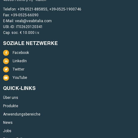
Telefon:
+39-0521-885855
,
+39-0525-1900746
Fax: +39-0525-66090
E-Mail:
veab@veabitalia.com
USt.-ID: IT02620120341
Cap. soc. € 10.000 i.v.
SOZIALE NETZWERKE
Facebook
LinkedIn
Twitter
YouTube
QUICK-LINKS
Über uns
Produkte
Anwendungsbereiche
News
Jobs