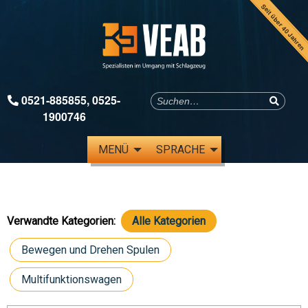
Seit über 40 Jahren
0521-885855
,
0525-
1900746
MENÜ
SPRACHE
Verwandte Kategorien:
Alle Kategorien
Bewegen und Drehen Spulen
Multifunktionswagen