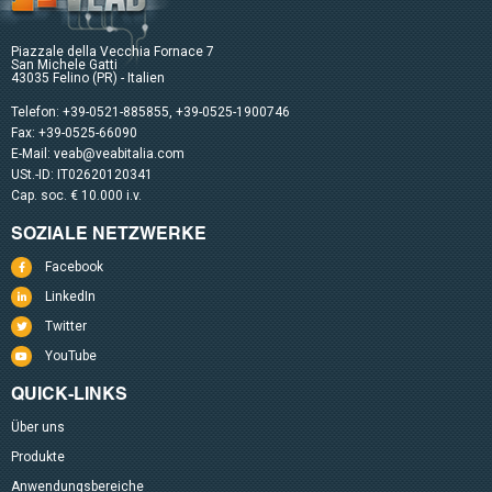
Piazzale della Vecchia Fornace 7
San Michele Gatti
43035 Felino (PR) - Italien
Telefon:
+39-0521-885855
,
+39-0525-1900746
Fax: +39-0525-66090
E-Mail:
veab@veabitalia.com
USt.-ID: IT02620120341
Cap. soc. € 10.000 i.v.
SOZIALE NETZWERKE
Facebook
LinkedIn
Twitter
YouTube
QUICK-LINKS
Über uns
Produkte
Anwendungsbereiche