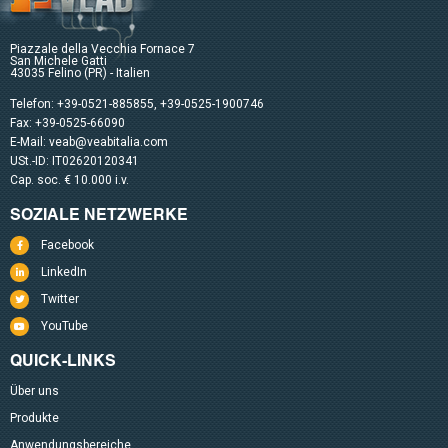
Piazzale della Vecchia Fornace 7
San Michele Gatti
43035 Felino (PR) - Italien
Telefon:
+39-0521-885855
,
+39-0525-1900746
Fax: +39-0525-66090
E-Mail:
veab@veabitalia.com
USt.-ID: IT02620120341
Cap. soc. € 10.000 i.v.
SOZIALE NETZWERKE
Facebook
LinkedIn
Twitter
YouTube
QUICK-LINKS
Über uns
Produkte
Anwendungsbereiche