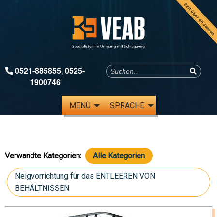
Seit über 40 Jahren
0521-885855
,
0525-
1900746
MENÜ
SPRACHE
Verwandte Kategorien:
Alle Kategorien
Neigvorrichtung für das ENTLEEREN VON
BEHÄLTNISSEN