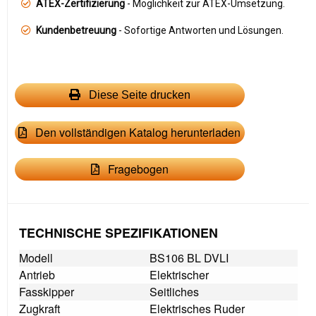
ATEX-Zertifizierung
- Möglichkeit zur ATEX-Umsetzung.
Kundenbetreuung
- Sofortige Antworten und Lösungen.
Diese Seite drucken
Den vollständigen Katalog herunterladen
Fragebogen
TECHNISCHE SPEZIFIKATIONEN
Modell
BS106 BL DVLI
Antrieb
Elektrischer
Fasskipper
Seitliches
Zugkraft
Elektrisches Ruder