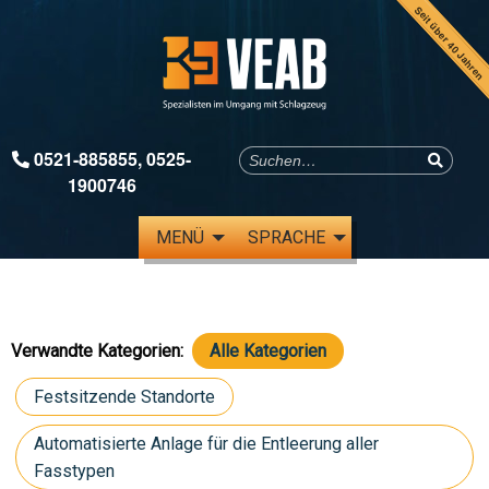
Seit über 40 Jahren
0521-885855
,
0525-
1900746
MENÜ
SPRACHE
Verwandte Kategorien:
Alle Kategorien
Festsitzende Standorte
Automatisierte Anlage für die Entleerung aller
Fasstypen