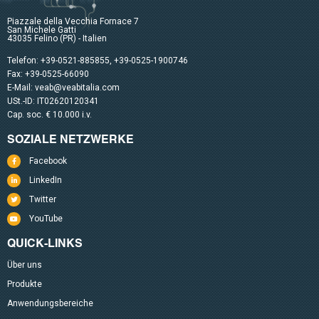
Piazzale della Vecchia Fornace 7
San Michele Gatti
43035 Felino (PR) - Italien
Telefon:
+39-0521-885855
,
+39-0525-1900746
Fax: +39-0525-66090
E-Mail:
veab@veabitalia.com
USt.-ID: IT02620120341
Cap. soc. € 10.000 i.v.
SOZIALE NETZWERKE
Facebook
LinkedIn
Twitter
YouTube
QUICK-LINKS
Über uns
Produkte
Anwendungsbereiche