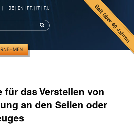
Seit über 40 Jahren
|
DE
|
EN
|
FR
|
IT
|
RU
ERNEHMEN
für das Verstellen von
gung an den Seilen oder
euges