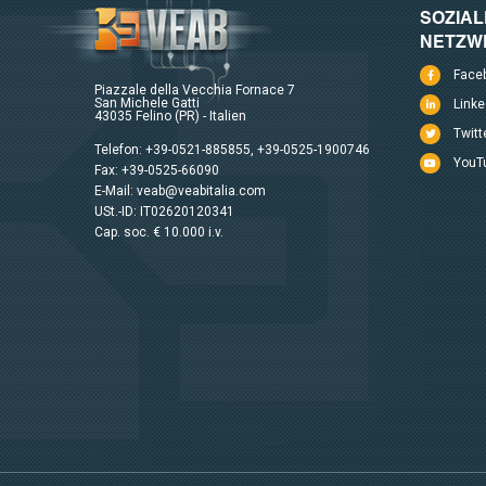
SOZIAL
NETZW
Face
Piazzale della Vecchia Fornace 7
San Michele Gatti
Linke
43035 Felino (PR) - Italien
Twitt
Telefon:
+39-0521-885855
,
+39-0525-1900746
YouT
Fax: +39-0525-66090
E-Mail:
veab@veabitalia.com
USt.-ID: IT02620120341
Cap. soc. € 10.000 i.v.