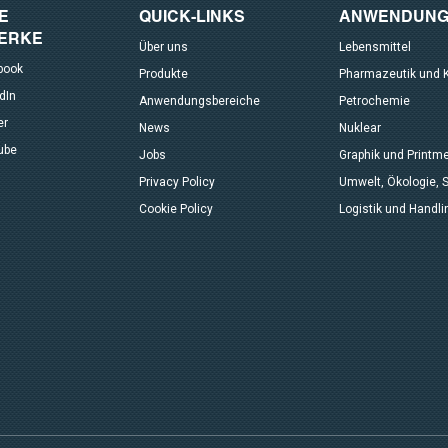
E
QUICK-LINKS
ANWENDUNG
ERKE
Über uns
Lebensmittel
book
Produkte
Pharmazeutik und 
dIn
Anwendungsbereiche
Petrochemie
er
News
Nuklear
ube
Jobs
Graphik und Printm
Privacy Policy
Umwelt, Ökologie, S
Cookie Policy
Logistik und Handli