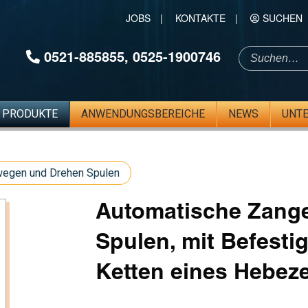
JOBS
|
KONTAKTE
|
SUCHEN
0521-885855
,
0525-1900746
PRODUKTE
ANWENDUNGSBEREICHE
NEWS
UNT
egen und Drehen Spulen
Automatische Zange 
Spulen, mit Befesti
Ketten eines Hebez