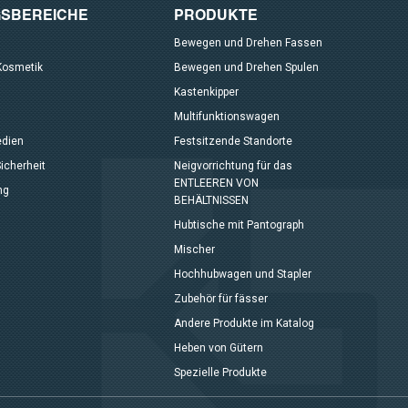
SBEREICHE
PRODUKTE
Bewegen und Drehen Fassen
Kosmetik
Bewegen und Drehen Spulen
Kastenkipper
Multifunktionswagen
edien
Festsitzende Standorte
icherheit
Neigvorrichtung für das
ENTLEEREN VON
ng
BEHÄLTNISSEN
Hubtische mit Pantograph
Mischer
Hochhubwagen und Stapler
Zubehör für fässer
Andere Produkte im Katalog
Heben von Gütern
Spezielle Produkte